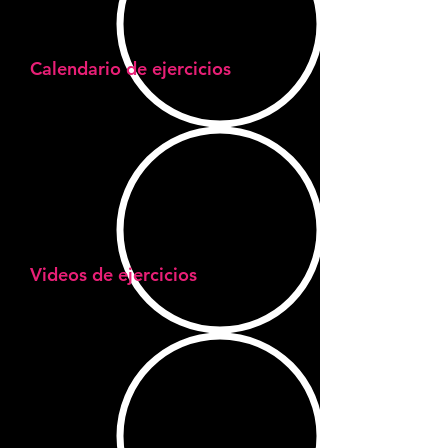
Calendario de ejercicios
de 3
semanas.
Videos de ejercicios
para hacer
en casa/gym.