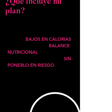
¿Qué incluye mi
plan?
BAJOS EN CALORIAS
3 menús
BALANCE
y diseñados con un
NUTRICIONAL
para darle ese
SIN
efecto “
Shock
” a tu cuerpo
PONERLO EN RIESGO
y te
emociones con los resultados.
Recetas
Lista de super